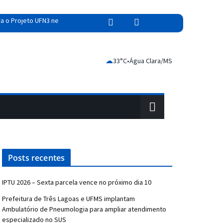
o Projeto UFN3 nesta terça-feira (04)
ar atendimento especializado no SUS
☁
te de adolescente em MS
33°C
•
Água Clara/MS
Posts recentes
IPTU 2026 – Sexta parcela vence no próximo dia 10
Prefeitura de Três Lagoas e UFMS implantam
Ambulatório de Pneumologia para ampliar atendimento
especializado no SUS