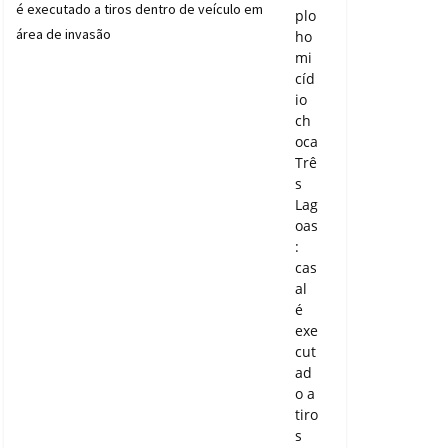
plo
ho
mi
cíd
io
ch
oca
Trê
s
Lag
oas
:
cas
al
é
exe
cut
ad
o a
tiro
s