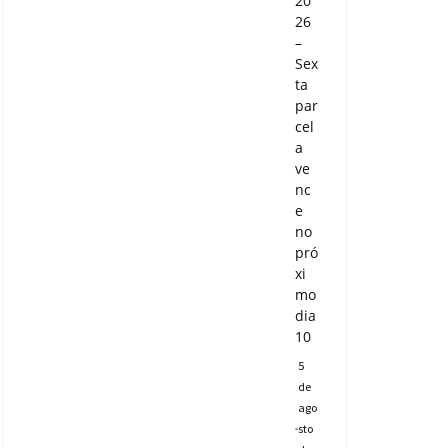
20
26
–
Sex
ta
par
cel
a
ve
nc
e
no
pró
xi
mo
dia
10
5
de
ago
sto