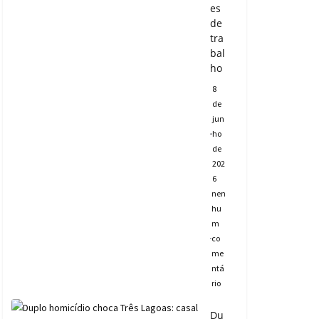
es
de
tra
bal
ho
8
de
jun
ho
de
202
6
nen
hu
m
co
me
ntá
rio
Du