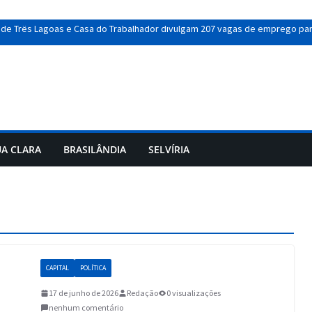
 de Três Lagoas e Casa do Trabalhador divulgam 207 vagas de emprego para 
– Sexta parcela vence no próximo dia 10
a de Três Lagoas e UFMS implantam Ambulatório de Pneumologia para ampli
eflagra operação e prende suspeito ligado a grupos neonazistas após mor
Lívia” mira suspeitos de induzir adolescente ao suicídio em live
A CLARA
BRASILÂNDIA
SELVÍRIA
CAPITAL
POLÍTICA
17 de junho de 2026
Redação
0 visualizações
nenhum comentário