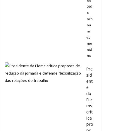
de
202
6
nen
hu
m
co
me
ntá
rio
Pre
sid
ent
e
da
Fie
ms
crit
ica
pro
po