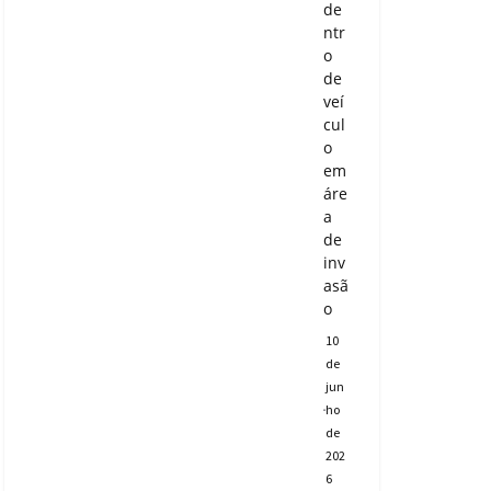
de
ntr
o
de
veí
cul
o
em
áre
a
de
inv
asã
o
10
de
jun
ho
de
202
6