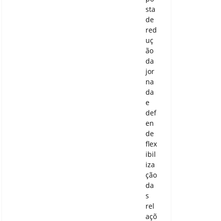
sta
de
red
uç
ão
da
jor
na
da
e
def
en
de
flex
ibil
iza
ção
da
s
rel
açõ