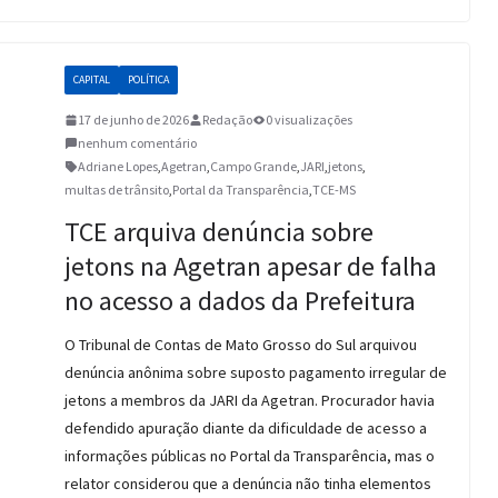
CAPITAL
POLÍTICA
17 de junho de 2026
Redação
0 visualizações
nenhum comentário
Adriane Lopes
,
Agetran
,
Campo Grande
,
JARI
,
jetons
,
multas de trânsito
,
Portal da Transparência
,
TCE-MS
TCE arquiva denúncia sobre
jetons na Agetran apesar de falha
no acesso a dados da Prefeitura
O Tribunal de Contas de Mato Grosso do Sul arquivou
denúncia anônima sobre suposto pagamento irregular de
jetons a membros da JARI da Agetran. Procurador havia
defendido apuração diante da dificuldade de acesso a
informações públicas no Portal da Transparência, mas o
relator considerou que a denúncia não tinha elementos