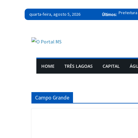
Pular
quarta-feira, agosto 5, 2026
Últimos:
Prefeitura
para
IPTU 2026 
o
Prefeitur
conteúdo
Polícia d
Operação “
HOME
TRÊS LAGOAS
CAPITAL
ÁGU
Campo Grande