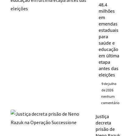
48,4
milhões
em
emendas
estaduais
para
saúde e
educação
em última
etapa
antes das
eleições
9 de julho
de 2026
nenhum
comentário
Justiça
decreta
prisão de
Neno Razuk