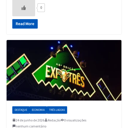
0
Read More
DESTAQUE
ECONOMIA
TRÊS LAGOAS
24 de junho de 2026
Redação
0 visualizações
nenhum comentário