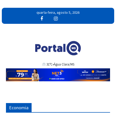
Pular
quarta-feira, agosto 5, 2026
para
o
conteúdo
31°C
•
Água Clara/MS
Economia