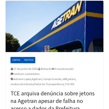
CAPITAL
POLÍTICA
17 de junho de 2026
Redação
0 visualizações
nenhum comentário
Adriane Lopes
,
Agetran
,
Campo Grande
,
JARI
,
jetons
,
multas de trânsito
,
Portal da Transparência
,
TCE-MS
TCE arquiva denúncia sobre jetons
na Agetran apesar de falha no
acesso a dados da Prefeitura