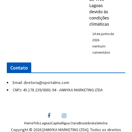
Lagoas
devido às
condições
climáticas
14 de junho de
2026
nenhum
comentário
Contato
Email: diretoria@oportalms.com
CNPJ: 45.178.239/0001-94 - ANNYKA MARKETING LTDA
Home
Três Lagoas
Capital
Água Clara
Brasilândia
Selvíria
Copyright © 2026 [ANNYKA MARKETING LTDA]. Todos os direitos