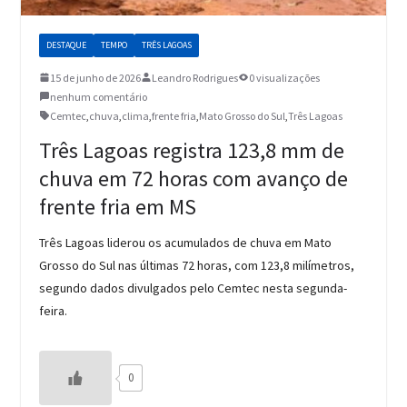
DESTAQUE
TEMPO
TRÊS LAGOAS
15 de junho de 2026
Leandro Rodrigues
0 visualizações
nenhum comentário
Cemtec
,
chuva
,
clima
,
frente fria
,
Mato Grosso do Sul
,
Três Lagoas
Três Lagoas registra 123,8 mm de
chuva em 72 horas com avanço de
frente fria em MS
Três Lagoas liderou os acumulados de chuva em Mato
Grosso do Sul nas últimas 72 horas, com 123,8 milímetros,
segundo dados divulgados pelo Cemtec nesta segunda-
feira.
0