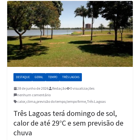
DESTAQUE
GERAL
TEMPO
TRÊS LAGOAS
28 de junho de 2026
Redação
0 visualizações
nenhum comentário
calor
,
clima
,
previsão do tempo
,
tempo firme
,
Três Lagoas
Três Lagoas terá domingo de sol,
calor de até 29°C e sem previsão de
chuva