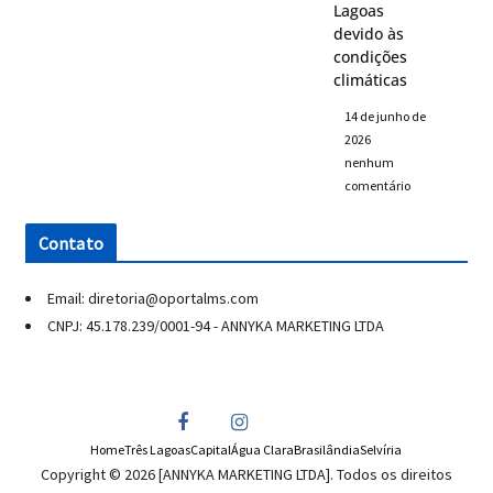
Lagoas
devido às
condições
climáticas
14 de junho de
2026
nenhum
comentário
Contato
Email: diretoria@oportalms.com
CNPJ: 45.178.239/0001-94 - ANNYKA MARKETING LTDA
Home
Três Lagoas
Capital
Água Clara
Brasilândia
Selvíria
Copyright © 2026 [ANNYKA MARKETING LTDA]. Todos os direitos