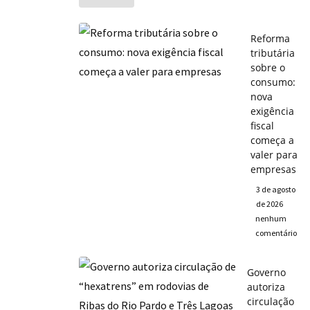
Reforma
tributária
sobre o
consumo:
nova
exigência
fiscal
começa a
valer para
empresas
3 de agosto
de 2026
nenhum
comentário
Governo
autoriza
circulação