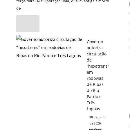
terça-feira (4) a Operação Lívia, que investiga a morte
de
Governo
autoriza
circulação
de
“hexatrens”
em
rodovias
de Ribas
do Rio
Pardo e
Três
Lagoas
28 de julho
de 2026
nenhum