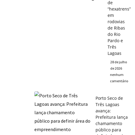
de
“hexatrens”
em
rodovias
de Ribas
do Rio
Pardo e
Três
Lagoas
28 de julho
de 2026
nenhum
comentário
Porto Seco de
Três Lagoas
avança:
Prefeitura lança
chamamento
público para