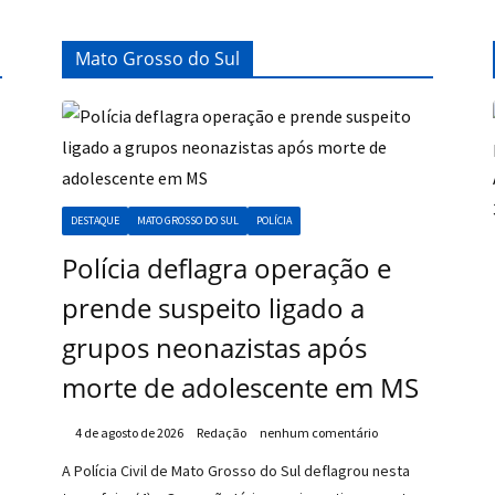
Mato Grosso do Sul
DESTAQUE
MATO GROSSO DO SUL
POLÍCIA
Polícia deflagra operação e
prende suspeito ligado a
grupos neonazistas após
morte de adolescente em MS
4 de agosto de 2026
Redação
nenhum comentário
A Polícia Civil de Mato Grosso do Sul deflagrou nesta