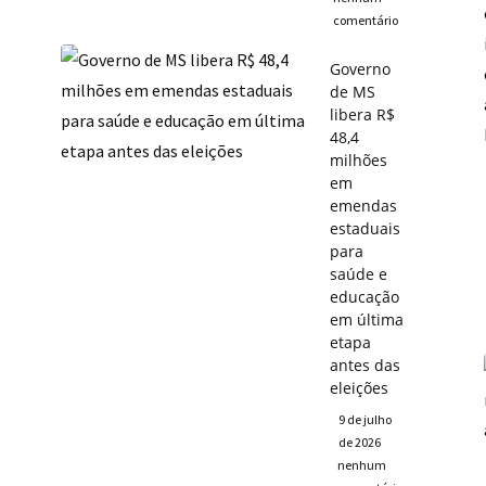
comentário
Governo
de MS
libera R$
48,4
milhões
em
emendas
estaduais
para
saúde e
educação
em última
etapa
antes das
eleições
9 de julho
de 2026
nenhum