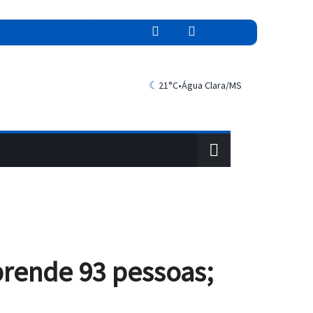
☾
21°C
•
Água Clara/MS
prende 93 pessoas;