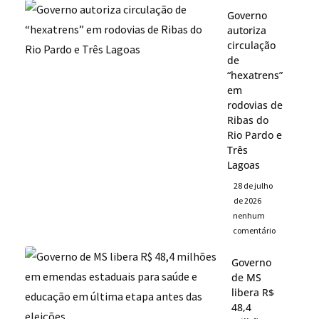
Governo
autoriza
circulação
de
“hexatrens”
em
rodovias de
Ribas do
Rio Pardo e
Três
Lagoas
28 de julho
de 2026
nenhum
comentário
Governo
de MS
libera R$
48,4