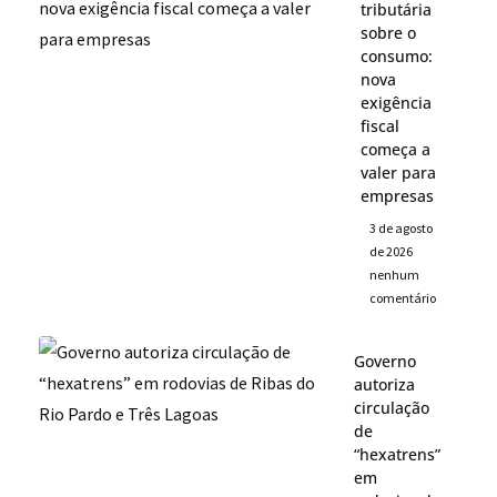
tributária
sobre o
consumo:
nova
exigência
fiscal
começa a
valer para
empresas
3 de agosto
de 2026
nenhum
comentário
Governo
autoriza
circulação
de
“hexatrens”
em