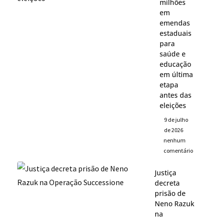
milhões
em
emendas
estaduais
para
saúde e
educação
em última
etapa
antes das
eleições
9 de julho
de 2026
nenhum
comentário
Justiça
decreta
prisão de
Neno Razuk
na