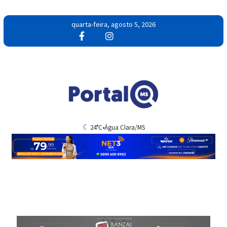
quarta-feira, agosto 5, 2026
☾
21°C
•
Brasilândia/MS