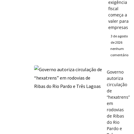
exigência
fiscal
começa a
valer para
empresas
3 de agosto
de 2026
nenhum
comentário
Governo
autoriza
circulação
de
“hexatrens”
em
rodovias
de Ribas
do Rio
Pardo e