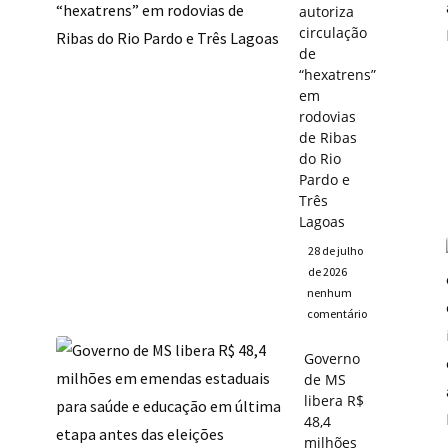
autoriza
circulação
de
“hexatrens”
em
rodovias
de Ribas
do Rio
Pardo e
Três
Lagoas
28 de julho
de 2026
nenhum
comentário
Governo
de MS
libera R$
48,4
milhões