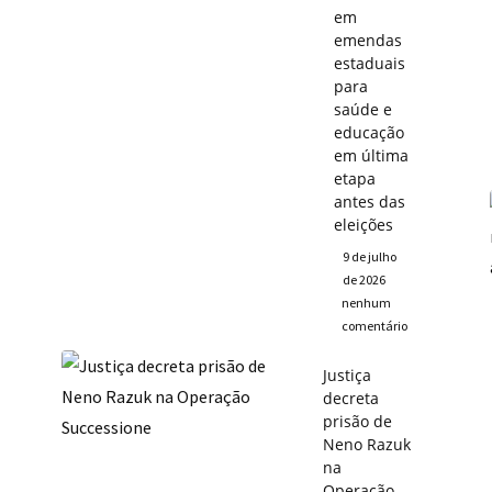
em
emendas
estaduais
para
saúde e
educação
em última
etapa
antes das
eleições
9 de julho
de 2026
nenhum
comentário
Justiça
decreta
prisão de
Neno Razuk
na
Operação