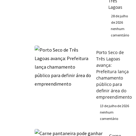
Três
Lagoas
28 de julho
de 2026
nenhum
comentário
Porto Seco de
Três Lagoas
avança:
Prefeitura lança
chamamento
público para
definir área do
empreendimento
13 de julho de 2026
nenhum
comentário
Carne