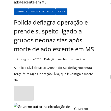
DESTAQUE
MATO GROSSO DO SUL
POLÍCIA
Polícia deflagra operação e
prende suspeito ligado a
grupos neonazistas após
morte de adolescente em MS
4 de agosto de 2026
Redação
nenhum comentário
A Polícia Civil de Mato Grosso do Sul deflagrou nesta
terça-feira (4) a Operação Lívia, que investiga a morte
de
Governo