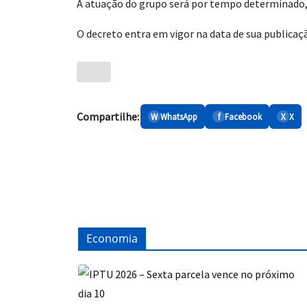
A atuação do grupo será por tempo determinado, d
O decreto entra em vigor na data de sua publicaçã
Compartilhe:
W
WhatsApp
f
Facebook
X
X
Economia