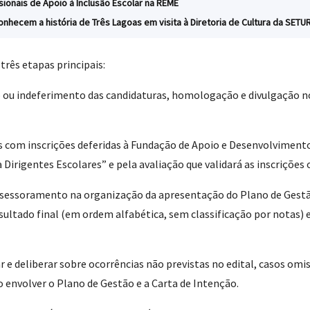
ionais de Apoio à Inclusão Escolar na REME
nhecem a história de Três Lagoas em visita à Diretoria de Cultura da SETU
três etapas principais:
o ou indeferimento das candidaturas, homologação e divulgação no 
s com inscrições deferidas à Fundação de Apoio e Desenvolviment
irigentes Escolares” e pela avaliação que validará as inscrições 
ssessoramento na organização da apresentação do Plano de Gestã
ultado final (em ordem alfabética, sem classificação por notas)
e deliberar sobre ocorrências não previstas no edital, casos omis
 envolver o Plano de Gestão e a Carta de Intenção.