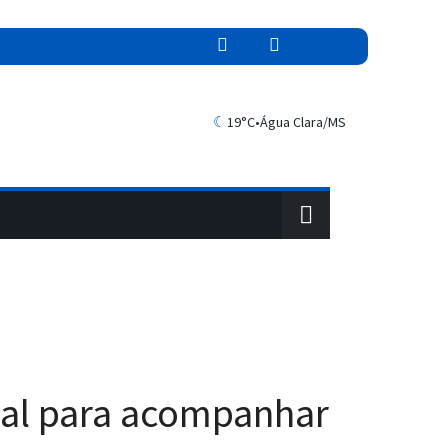
☾
19°C
•
Água Clara/MS
ial para acompanhar