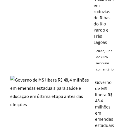
em
rodovias
de Ribas
do Rio
Pardo e
Três
Lagoas
28 de julho
de 2026
nenhum
comentário
Governo
de MS
libera R$
48,4
milhões
em
emendas
estaduais