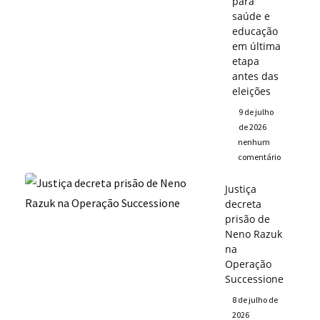
para
saúde e
educação
em última
etapa
antes das
eleições
9 de julho
de 2026
nenhum
comentário
Justiça
decreta
prisão de
Neno Razuk
na
Operação
Successione
8 de julho de
2026