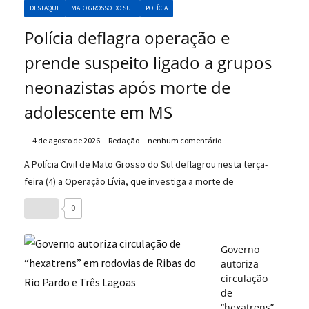
DESTAQUE
MATO GROSSO DO SUL
POLÍCIA
Polícia deflagra operação e
prende suspeito ligado a grupos
neonazistas após morte de
adolescente em MS
4 de agosto de 2026
Redação
nenhum comentário
A Polícia Civil de Mato Grosso do Sul deflagrou nesta terça-
feira (4) a Operação Lívia, que investiga a morte de
0
Governo
autoriza
circulação
de
“hexatrens”