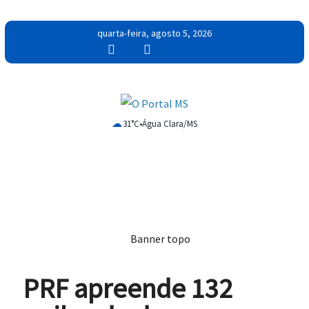
quarta-feira, agosto 5, 2026
☁
31°C
•
Água Clara/MS
PRF apreende 132