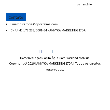
comentário
Contato
Email: diretoria@oportalms.com
CNPJ: 45.178.239/0001-94 - ANNYKA MARKETING LTDA
Home
Três Lagoas
Capital
Água Clara
Brasilândia
Selvíria
Copyright © 2026 [ANNYKA MARKETING LTDA]. Todos os direitos
reservados.