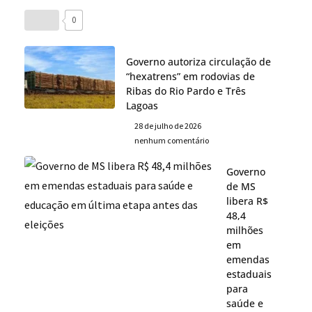
0
Governo autoriza circulação de
“hexatrens” em rodovias de
Ribas do Rio Pardo e Três
Lagoas
28 de julho de 2026
nenhum comentário
Governo
de MS
libera R$
48,4
milhões
em
emendas
estaduais
para
saúde e