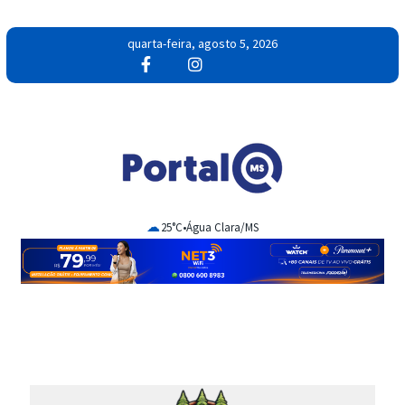
quarta-feira, agosto 5, 2026
☁
25°C
•
Água Clara/MS