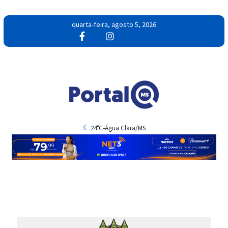
quarta-feira, agosto 5, 2026
☾
24°C
•
Água Clara/MS