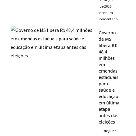
de 2026
nenhum
comentário
Governo
de MS
libera R$
48,4
milhões
em
emendas
estaduais
para
saúde e
educação
em última
etapa
antes das
eleições
9 de julho