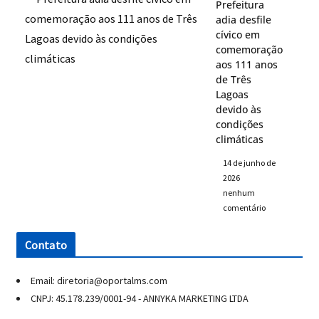
Prefeitura
adia desfile
cívico em
comemoração
aos 111 anos
de Três
Lagoas
devido às
condições
climáticas
14 de junho de
2026
nenhum
comentário
Contato
Email: diretoria@oportalms.com
CNPJ: 45.178.239/0001-94 - ANNYKA MARKETING LTDA