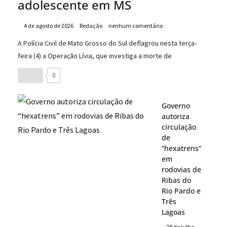
adolescente em MS
4 de agosto de 2026
Redação
nenhum comentário
A Polícia Civil de Mato Grosso do Sul deflagrou nesta terça-
feira (4) a Operação Lívia, que investiga a morte de
0
Governo
autoriza
circulação
de
“hexatrens”
em
rodovias de
Ribas do
Rio Pardo e
Três
Lagoas
28 de julho