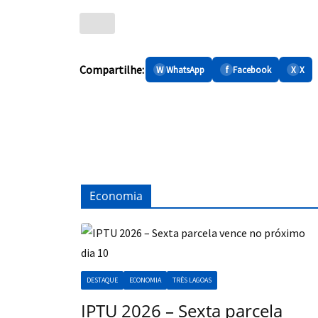
Compartilhe:
W
WhatsApp
f
Facebook
X
X
Economia
DESTAQUE
ECONOMIA
TRÊS LAGOAS
IPTU 2026 – Sexta parcela