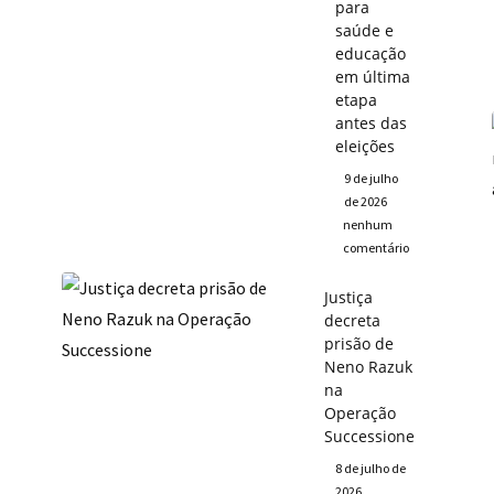
para
saúde e
educação
em última
etapa
antes das
eleições
9 de julho
de 2026
nenhum
comentário
Justiça
decreta
prisão de
Neno Razuk
na
Operação
Successione
8 de julho de
2026