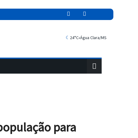
☾
24°C
•
Água Clara/MS
 população para