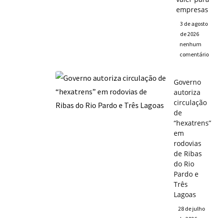
empresas
3 de agosto
de 2026
nenhum
comentário
Governo
autoriza
circulação
de
“hexatrens”
em
rodovias
de Ribas
do Rio
Pardo e
Três
Lagoas
28 de julho