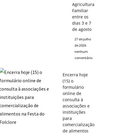
Agricultura
Familiar
entre os
dias 3 e 7
de agosto
27 de julho
de 2026
nenhum
comentário
Encerra hoje
(15) o
formulário
online de
consulta à
associações e
instituições
para
comercialização
de alimentos