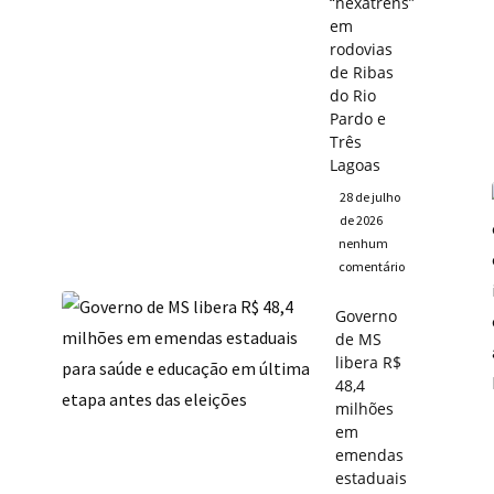
“hexatrens”
em
rodovias
de Ribas
do Rio
Pardo e
Três
Lagoas
28 de julho
de 2026
nenhum
comentário
Governo
de MS
libera R$
48,4
milhões
em
emendas
estaduais