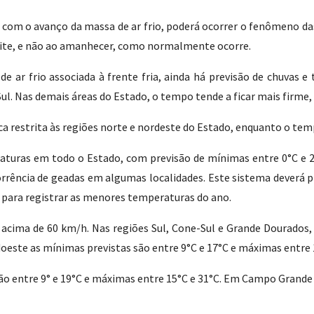
com o avanço da massa de ar frio, poderá ocorrer o fenômeno das
oite, e não ao amanhecer, como normalmente ocorre.
de ar frio associada à frente fria, ainda há previsão de chuvas 
ul. Nas demais áreas do Estado, o tempo tende a ficar mais firme,
 fica restrita às regiões norte e nordeste do Estado, enquanto o t
aturas em todo o Estado, com previsão de mínimas entre 0°C e 2°
rrência de geadas em algumas localidades. Este sistema deverá pr
para registrar as menores temperaturas do ano.
 acima de 60 km/h. Nas regiões Sul, Cone-Sul e Grande Dourados
doeste as mínimas previstas são entre 9°C e 17°C e máximas entre 
são entre 9° e 19°C e máximas entre 15°C e 31°C. Em Campo Grande