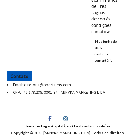
de Três
Lagoas
devido às
condições
climáticas
14 de junho de
2026
nenhum
comentário
Contato
Email: diretoria@oportalms.com
CNPJ: 45.178.239/0001-94 - ANNYKA MARKETING LTDA
Home
Três Lagoas
Capital
Água Clara
Brasilândia
Selvíria
Copyright © 2026 [ANNYKA MARKETING LTDA]. Todos os direitos