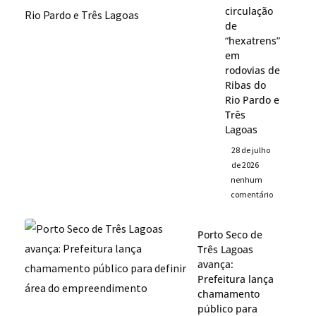
circulação
de
“hexatrens”
em
rodovias de
Ribas do
Rio Pardo e
Três
Lagoas
28 de julho
de 2026
nenhum
comentário
Porto Seco de
Três Lagoas
avança:
Prefeitura lança
chamamento
público para