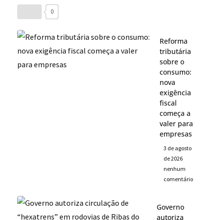
0
Reforma
tributária
sobre o
consumo:
nova
exigência
fiscal
começa a
valer para
empresas
3 de agosto
de 2026
nenhum
comentário
Governo
autoriza