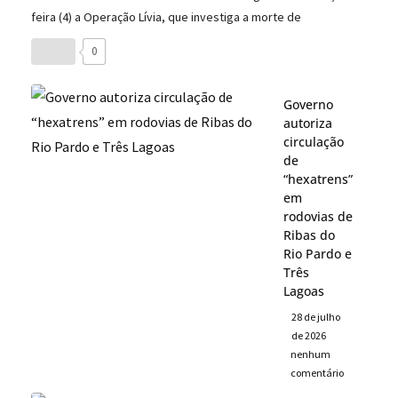
feira (4) a Operação Lívia, que investiga a morte de
0
Governo
autoriza
circulação
de
“hexatrens”
em
rodovias de
Ribas do
Rio Pardo e
Três
Lagoas
28 de julho
de 2026
nenhum
comentário