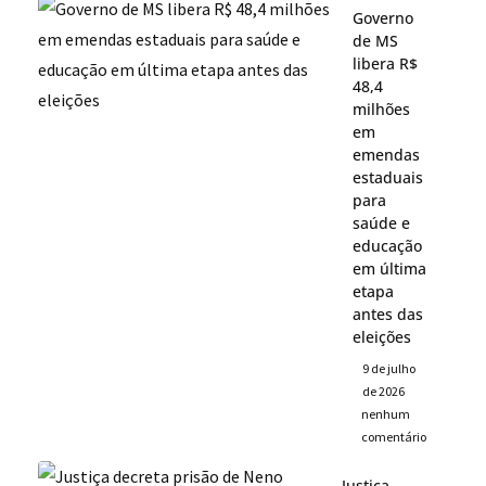
Governo
de MS
libera R$
48,4
milhões
em
emendas
estaduais
para
saúde e
educação
em última
etapa
antes das
eleições
9 de julho
de 2026
nenhum
comentário
Justiça