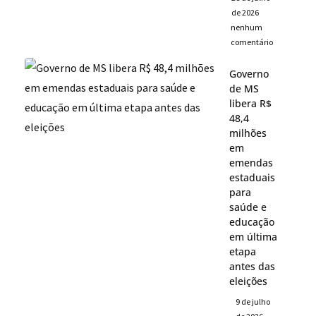
de 2026
nenhum
comentário
Governo
de MS
libera R$
48,4
milhões
em
emendas
estaduais
para
saúde e
educação
em última
etapa
antes das
eleições
9 de julho