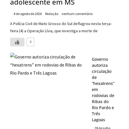
adolescente em MS
4 de agosto de 2026
Redação
nenhum comentário
A Polícia Civil de Mato Grosso do Sul deflagrou nesta terça-
feira (4) a Operação Lívia, que investiga a morte de
0
Governo
autoriza
circulação
de
“hexatrens”
em
rodovias de
Ribas do
Rio Pardo e
Três
Lagoas
28 de julho