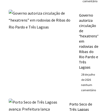
comentário
Governo
autoriza
circulação
de
“hexatrens”
em
rodovias de
Ribas do
Rio Pardo e
Três
Lagoas
28 de julho
de 2026
nenhum
comentário
Porto Seco de
Três Lagoas