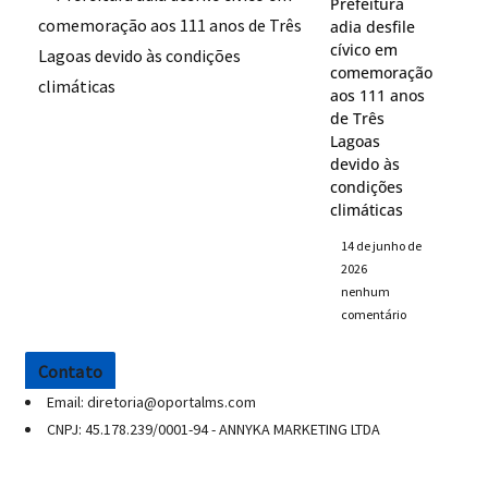
Prefeitura
adia desfile
cívico em
comemoração
aos 111 anos
de Três
Lagoas
devido às
condições
climáticas
14 de junho de
2026
nenhum
comentário
Contato
Email: diretoria@oportalms.com
CNPJ: 45.178.239/0001-94 - ANNYKA MARKETING LTDA