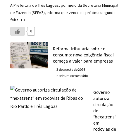
A Prefeitura de Três Lagoas, por meio da Secretaria Municipal
de Fazenda (SEFAZ), informa que vence na próxima segunda-
feira, 10
0
Reforma tributária sobre o
consumo: nova exigência fiscal
começa a valer para empresas
3 de agosto de 2026
nenhum comentário
Governo
autoriza
circulação
de
“hexatrens”
em
rodovias de