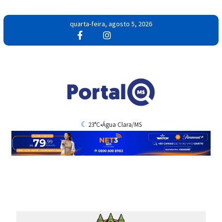
quarta-feira, agosto 5, 2026
☾
23°C
•
Água Clara/MS