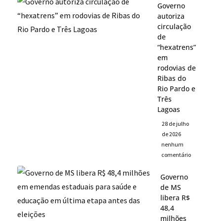
Governo
autoriza
circulação
de
“hexatrens”
em
rodovias de
Ribas do
Rio Pardo e
Três
Lagoas
28 de julho
de 2026
nenhum
comentário
Governo
de MS
libera R$
48,4
milhões