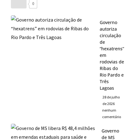
0
Governo
autoriza
circulação
de
“hexatrens”
em
rodovias de
Ribas do
Rio Pardo e
Três
Lagoas
28 de julho
de 2026
nenhum
comentário
Governo
de MS