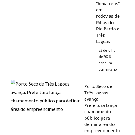
“hexatrens”
em
rodovias de
Ribas do
Rio Pardo e
Três
Lagoas
28 de julho
de 2026
nenhum
comentário
Porto Seco de
Três Lagoas
avança:
Prefeitura lança
chamamento
público para
definir área do
empreendimento