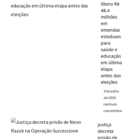
libera R$
48,4
milhões
em
emendas
estaduais
para
saúde e
educação
em última
etapa
antes das
eleições
9 de julho
de 2026
nenhum
comentário
Justiça
decreta
prisão de