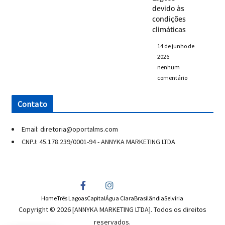
devido às
condições
climáticas
14 de junho de
2026
nenhum
comentário
Contato
Email: diretoria@oportalms.com
CNPJ: 45.178.239/0001-94 - ANNYKA MARKETING LTDA
Home
Três Lagoas
Capital
Água Clara
Brasilândia
Selvíria
Copyright © 2026 [ANNYKA MARKETING LTDA]. Todos os direitos
reservados.