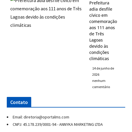
Prefeitura
adia desfile
cívico em
comemoração
aos 111 anos
de Três
Lagoas
devido às
condições
climáticas
14 de junho de
2026
nenhum
comentário
Contato
Email: diretoria@oportalms.com
CNPJ: 45.178.239/0001-94 - ANNYKA MARKETING LTDA