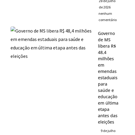
28 de julho
de 2026
nenhum
comentário
Governo
de MS
libera R$
48,4
milhões
em
emendas
estaduais
para
saúde e
educação
em última
etapa
antes das
eleições
9 de julho