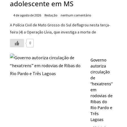
adolescente em MS
4 de agosto de 2026
Redação
nenhum comentário
A Polícia Civil de Mato Grosso do Sul deflagrou nesta terça-
feira (4) a Operação Lívia, que investiga a morte de
0
Governo
autoriza
circulação
de
“hexatrens”
em
rodovias de
Ribas do
Rio Pardo e
Três
Lagoas