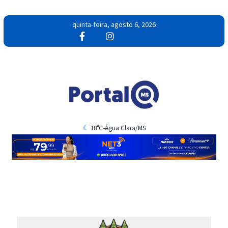
quinta-feira, agosto 6, 2026
☾
18°C
•
Água Clara/MS